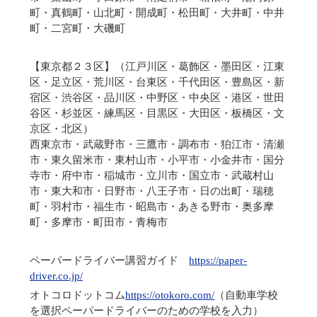
町・真鶴町・山北町・開成町・松田町・大井町・中井
町・二宮町・大磯町
【
東京都２３区
】（江戸川区・葛飾区・墨田区・江東
区・足立区・荒川区・台東区・千代田区・豊島区・新
宿区・渋谷区・品川区・中野区・中央区・港区・世田
谷区・杉並区・練馬区・目黒区・大田区・板橋区・文
京区・北区）
西東京市・武蔵野市・三鷹市・調布市・狛江市・清瀬
市・東久留米市・東村山市・小平市・小金井市・国分
寺市・府中市・稲城市・立川市・国立市・武蔵村山
市・東大和市・日野市・八王子市・日の出町・瑞穂
町・羽村市・福生市・昭島市・あきる野市・奥多摩
町・多摩市・町田市・青梅市
ペーパードライバー講習ガイド
https://paper-
driver.co.jp/
オトコロドットコム
https://otokoro.com/
（自動車学校
を選択ペーパードライバーのための学校を入力）