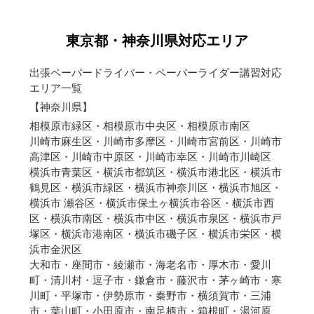
東京都・神奈川県対応エリア
出張ペーパードライバー・ペーパーライダー講習対応
エリア一覧
【神奈川県】
相模原市緑区・相模原市中央区・相模原市南区
川崎市麻生区・川崎市多摩区・川崎市宮前区・川崎市
高津区・川崎市中原区・川崎市幸区・川崎市川崎区
横浜市青葉区・横浜市都筑区・横浜市港北区・横浜市
鶴見区・横浜市緑区・横浜市神奈川区・横浜市旭区・
横浜市 瀬谷区・横浜市保土ヶ横浜市谷区・横浜市西
区・横浜市南区・横浜市中区・横浜市泉区・横浜市戸
塚区・横浜市港南区・横浜市磯子区・横浜市栄区・横
浜市金沢区
大和市・座間市・綾瀬市・海老名市・厚木市・愛川
町・清川村・逗子市・鎌倉市・藤沢市・茅ヶ崎市・寒
川町・平塚市・伊勢原市・秦野市・横須賀市・三浦
市・葉山町・小田原市・南足柄市・箱根町・湯河原