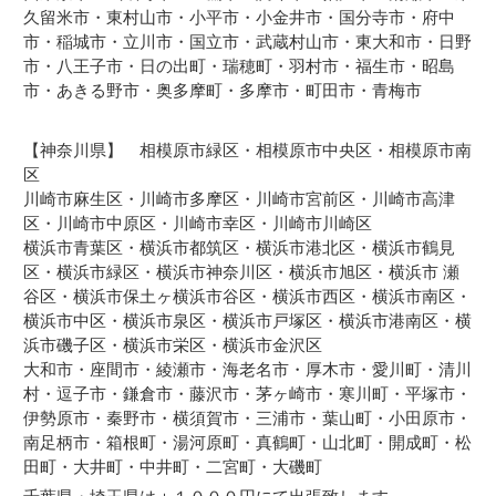
久留米市・東村山市・小平市・小金井市・国分寺市・府中
市・稲城市・立川市・国立市・武蔵村山市・東大和市・日野
市・八王子市・日の出町・瑞穂町・羽村市・福生市・昭島
市・あきる野市・奥多摩町・多摩市・町田市・青梅市
【
神奈川県
】 相模原市緑区・相模原市中央区・相模原市南
区
川崎市麻生区・川崎市多摩区・川崎市宮前区・川崎市高津
区・川崎市中原区・川崎市幸区・川崎市川崎区
横浜市青葉区・横浜市都筑区・横浜市港北区・横浜市鶴見
区・横浜市緑区・横浜市神奈川区・横浜市旭区・横浜市 瀬
谷区・横浜市保土ヶ横浜市谷区・横浜市西区・横浜市南区・
横浜市中区・横浜市泉区・横浜市戸塚区・横浜市港南区・横
浜市磯子区・横浜市栄区・横浜市金沢区
大和市・座間市・綾瀬市・海老名市・厚木市・愛川町・清川
村・逗子市・鎌倉市・藤沢市・茅ヶ崎市・寒川町・平塚市・
伊勢原市・秦野市・横須賀市・三浦市・葉山町・小田原市・
南足柄市・箱根町・湯河原町・真鶴町・山北町・開成町・松
田町・大井町・中井町・二宮町・大磯町