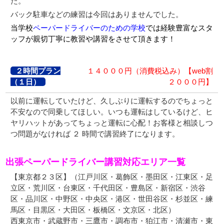
た。
バック駐車などの練習は今回はありませんでした。
当学校
ペーパードライバーのための学校
では経験豊富なスタ
ッフが親切丁寧に教習や講習をさせて頂きます！
２時間プラン
１４０００円（消費税込み）【web割
（１日）
２０００円】
以前に運転していたけど、久しぶりに運転するのでちょっと
不安なので同乗してほしい。いつも運転はしているけど、ヒ
ヤリハットがあってちょっと運転に心配！お客様と相談しつ
つ問題がなければ ２ 時間で講習終了になります。
出張ペーパードライバー講習対応エリア一覧
【
東京都２３区
】（江戸川区・葛飾区・墨田区・江東区・足
立区・荒川区・台東区・千代田区・豊島区・新宿区・渋谷
区・品川区・中野区・中央区・港区・世田谷区・杉並区・練
馬区・目黒区・大田区・板橋区・文京区・北区）
西東京市・武蔵野市・三鷹市・調布市・狛江市・清瀬市・東