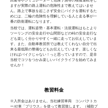
回避等やシミュレーターで危険予測等の模擬運転をし
ますが実際の路上運転の危険性まで教えてはいませ
ん。路上で事故を起こさず安全にバイクを運転するた
めには、二輪の危険性を理解している人と走る事が一
番の防衛運転になります。
当校では、運転姿勢・基本運転・法規運転はもとより
ツーリングの安全走行や山間部などの峠の安全走行な
ども楽しく分かりやすく一緒に走ってお伝えしていま
す。また、自動車教習所では教えてくれない自分で出
来る最低限の整備などもお伝えしています。楽しくな
ければバイクじゃない！っと思っていますので、是非
当校でコツをつかみ楽しいバイクライフを始めてみま
せんか！
教習料金
※入所金はありません。当社練習車両 コンパクトカ
ーAT車「プリウス」を使って教習致します。（補助ブ