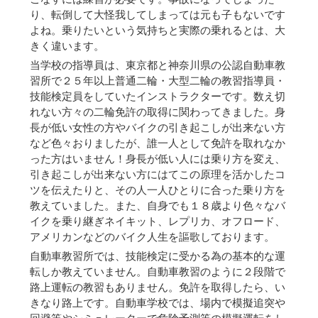
り、転倒して大怪我してしまっては元も子もないです
よね。乗りたいという気持ちと実際の乗れるとは、大
きく違います。
当学校の指導員は、東京都と神奈川県の公認自動車教
習所で２５年以上普通二輪・大型二輪の教習指導員・
技能検定員をしていたインストラクターです。数え切
れない方々の二輪免許の取得に関わってきました。身
長が低い女性の方やバイクの引き起こしが出来ない方
など色々おりましたが、誰一人として免許を取れなか
った方はいません！身長が低い人には乗り方を変え、
引き起こしが出来ない方にはてこの原理を活かしたコ
ツを伝えたりと、その人一人ひとりに合った乗り方を
教えていました。また、自身でも１８歳より色々なバ
イクを乗り継ぎネイキット、レプリカ、オフロード、
アメリカンなどのバイク人生を謳歌しております。
自動車教習所では、技能検定に受かる為の基本的な運
転しか教えていません。自動車教習のように２段階で
路上運転の教習もありません。免許を取得したら、い
きなり路上です。自動車学校では、場内で模擬追突や