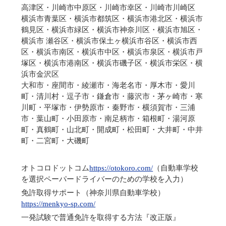
高津区・川崎市中原区・川崎市幸区・川崎市川崎区
横浜市青葉区・横浜市都筑区・横浜市港北区・横浜市
鶴見区・横浜市緑区・横浜市神奈川区・横浜市旭区・
横浜市 瀬谷区・横浜市保土ヶ横浜市谷区・横浜市西
区・横浜市南区・横浜市中区・横浜市泉区・横浜市戸
塚区・横浜市港南区・横浜市磯子区・横浜市栄区・横
浜市金沢区
大和市・座間市・綾瀬市・海老名市・厚木市・愛川
町・清川村・逗子市・鎌倉市・藤沢市・茅ヶ崎市・寒
川町・平塚市・伊勢原市・秦野市・横須賀市・三浦
市・葉山町・小田原市・南足柄市・箱根町・湯河原
町・真鶴町・山北町・開成町・松田町・大井町・中井
町・二宮町・大磯町
オトコロドットコム
https://otokoro.com/
（自動車学校
を選択ペーパードライバーのための学校を入力）
免許取得サポート（神奈川県自動車学校）
https://menkyo-sp.com/
一発試験で普通免許を取得する方法『改正版』