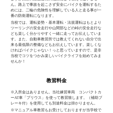
ん。路上で事故を起こさず安全にバイクを運転するた
めには、二輪の危険性を理解している人と走る事が一
番の防衛運転になります。
当校では、運転姿勢・基本運転・法規運転はもとより
ツーリングの安全走行や山間部などの峠の安全走行な
ども楽しく分かりやすく一緒に走ってお伝えしていま
す。また、自動車教習所では教えてくれない自分で出
来る最低限の整備などもお伝えしています。楽しくな
ければバイクじゃない！っと思っていますので、是非
当校でコツをつかみ楽しいバイクライフを始めてみま
せんか！
教習料金
※入所金はありません。当社練習車両 コンパクトカ
ーAT車「プリウス」を使って教習致します。（補助ブ
レーキ付）を使用しても別途料金は掛かりません。
※マニュアル車教習もお受けしておりますが当学校で