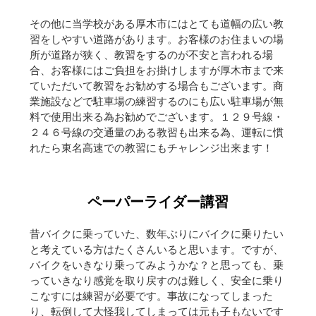
その他に当学校がある厚木市にはとても道幅の広い教
習をしやすい道路があります。お客様のお住まいの場
所が道路が狭く、教習をするのが不安と言われる場
合、お客様にはご負担をお掛けしますが厚木市まで来
ていただいて教習をお勧めする場合もございます。商
業施設などで駐車場の練習するのにも広い駐車場が無
料で使用出来る為お勧めでございます。１２９号線・
２４６号線の交通量のある教習も出来る為、運転に慣
れたら東名高速での教習にもチャレンジ出来ます！
ペーパーライダー講習
昔バイクに乗っていた、数年ぶりにバイクに乗りたい
と考えている方はたくさんいると思います。ですが、
バイクをいきなり乗ってみようかな？と思っても、乗
っていきなり感覚を取り戻すのは難しく、安全に乗り
こなすには練習が必要です。事故になってしまった
り、転倒して大怪我してしまっては元も子もないです