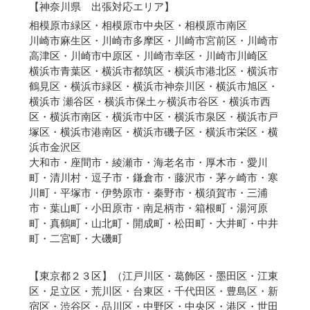
【神奈川県 出張対応エリア】
相模原市緑区・相模原市中央区・相模原市南区
川崎市麻生区・川崎市多摩区・川崎市宮前区・川崎市
高津区・川崎市中原区・川崎市幸区・川崎市川崎区
横浜市青葉区・横浜市都筑区・横浜市港北区・横浜市
鶴見区・横浜市緑区・横浜市神奈川区・横浜市旭区・
横浜市 瀬谷区・横浜市保土ヶ横浜市谷区・横浜市西
区・横浜市南区・横浜市中区・横浜市泉区・横浜市戸
塚区・横浜市港南区・横浜市磯子区・横浜市栄区・横
浜市金沢区
大和市・座間市・綾瀬市・海老名市・厚木市・愛川
町・清川村・逗子市・鎌倉市・藤沢市・茅ヶ崎市・寒
川町・平塚市・伊勢原市・秦野市・横須賀市・三浦
市・葉山町・小田原市・南足柄市・箱根町・湯河原
町・真鶴町・山北町・開成町・松田町・大井町・中井
町・二宮町・大磯町
【
東京都２３区
】（江戸川区・葛飾区・墨田区・江東
区・足立区・荒川区・台東区・千代田区・豊島区・新
宿区・渋谷区・品川区・中野区・中央区・港区・世田