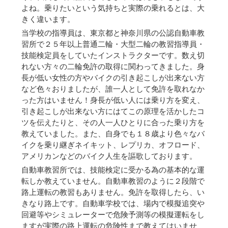
よね。乗りたいという気持ちと実際の乗れるとは、大
きく違います。
当学校の指導員は、東京都と神奈川県の公認自動車教
習所で２５年以上普通二輪・大型二輪の教習指導員・
技能検定員をしていたインストラクターです。数え切
れない方々の二輪免許の取得に関わってきました。身
長が低い女性の方やバイクの引き起こしが出来ない方
など色々おりましたが、誰一人として免許を取れなか
った方はいません！身長が低い人には乗り方を変え、
引き起こしが出来ない方にはてこの原理を活かしたコ
ツを伝えたりと、その人一人ひとりに合った乗り方を
教えていました。また、自身でも１８歳より色々なバ
イクを乗り継ぎネイキット、レプリカ、オフロード、
アメリカンなどのバイク人生を謳歌しております。
自動車教習所では、技能検定に受かる為の基本的な運
転しか教えていません。自動車教習のように２段階で
路上運転の教習もありません。免許を取得したら、い
きなり路上です。自動車学校では、場内で模擬追突や
回避等やシミュレーターで危険予測等の模擬運転をし
ますが実際の路上運転の危険性まで教えてはいませ